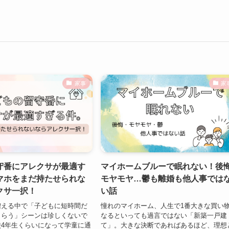
家事
家
守番にアレクサが最適す
マイホームブルーで眠れない！後
マホをまだ持たせられな
モヤモヤ…鬱も離婚も他人事では
クサ一択！
い話
増える中で「子どもに短時間だ
憧れのマイホーム、人生で1番大きな買い
もらう」シーンは珍しくないで
なるといっても過言ではない「新築一戸建
4年生くらいになって学童に通
て」。大きな決断であればあるほど、理想