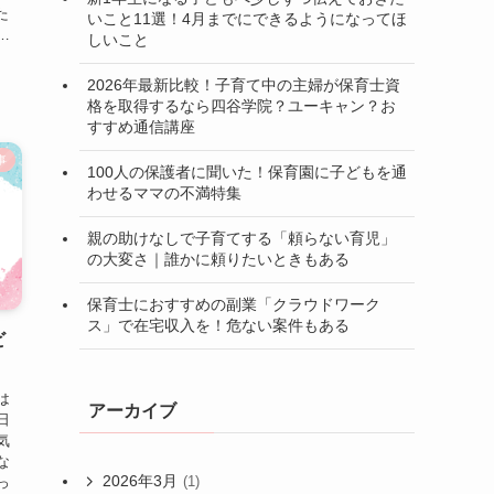
た
いこと11選！4月までにできるようになってほ
…
しいこと
2026年最新比較！子育て中の主婦が保育士資
格を取得するなら四谷学院？ユーキャン？お
すすめ通信講座
事
100人の保護者に聞いた！保育園に子どもを通
わせるママの不満特集
親の助けなしで子育てする「頼らない育児」
の大変さ｜誰かに頼りたいときもある
保育士におすすめの副業「クラウドワーク
ス」で在宅収入を！危ない案件もある
ビ
は
アーカイブ
日
気
な
2026年3月
(1)
っ