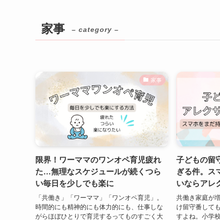
家事
– category –
家事
限界！ワーママのワンオペ育児疲れ
子どもの留
た…無理なスケジュールが続くつら
ぎる件。ス
い毎日を少しでも楽に
いならアレ
「共働き」「ワーママ」「ワンオペ育児」。
共働き家庭が
時間的にも精神的にも体力的にも、仕事しな
け留守番して
がらほぼひとりで育児するってものすごく大
すよね。小学校