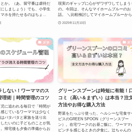
きとか。（あ、留守番は虐待だ
現実のギャップに心がザワザワしてしまう
度にしましょう）でも、小学生
の。今回は、そんなマイホームブルーのお
マホを持たせるのはちょ...
話。 ＼比較検討してマイホームブルーから.
日
2025年11月10日
家事
家
ラしない！ワーママのス
グリーンスプーンは時短に有能！
管理術｜時間管理のコツ
コミ（高い＆まずい）は本当？注
方法やお得な購入方法
育児に追われる毎日で「時間が
と感じているワーママは少なく
野菜をたっぷり使った、ヘルシーな宅食サ
朝はバタバタと家族を送り出
ビスのGREEN SPOON（グリーンスプー
中したいのに子どものことが気
ン）。在宅ワークのお昼ご飯に、ワーママ
ワ。帰宅後も夕食の準備からお
ピンチを感じるときの夕食に。辻ちゃんの