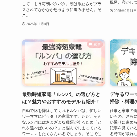
風呂、寝かしつ
して…もう毎朝バタバタ。朝は眠たさがプラ
スされてなかなか思うように進みません。そ
2025年9月11日
こ...
2025年11月4日
家事
最強時短家電「ルンバ」の選び方と
デキるワー
は？魅力やおすすめモデルも紹介！
掃除・料理
自動で床を掃除してくれるルンバは、忙しい
仕事と家事の
ワーママにピッタリの家電です。ただ、そん
いもの。さら
なルンバにはさまざまな種類があるため「ど
い通りに進め
れを選べばいいの？」と悩んでしまっている
記事を見てい
ワーママもたくさんいるでしょう。そこでこ
る時間が取れ