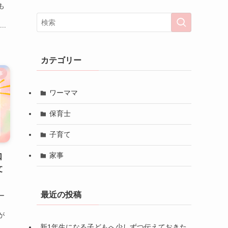
も
..
カテゴリー
事
ワーママ
保育士
子育て
家事
口
文
最近の投稿
ー
が
新1年生になる子どもへ少しずつ伝えておきた