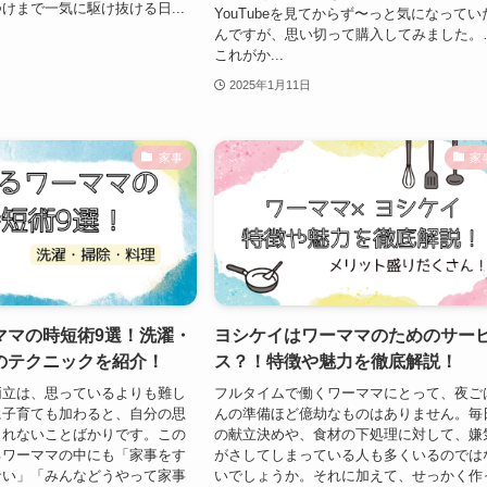
けまで一気に駆け抜ける日...
YouTubeを見てからず〜っと気になってい
んですが、思い切って購入してみました。
これがか...
2025年1月11日
家事
家
ママの時短術9選！洗濯・
ヨシケイはワーママのためのサー
のテクニックを紹介！
ス？！特徴や魅力を徹底解説！
両立は、思っているよりも難し
フルタイムで働くワーママにとって、夜ご
に子育ても加わると、自分の思
んの準備ほど億劫なものはありません。毎
られないことばかりです。この
の献立決めや、食材の下処理に対して、嫌
るワーママの中にも「家事をす
がさしてしまっている人も多くいるのでは
ない」「みんなどうやって家事
いでしょうか。それに加えて、せっかく作