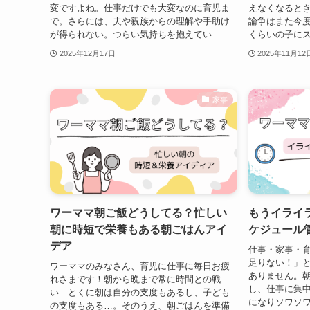
変ですよね。仕事だけでも大変なのに育児ま
えなくなると
で。さらには、夫や親族からの理解や手助け
論争はまた今
が得られない。つらい気持ちを抱えてい...
くらいの子にス
2025年12月17日
2025年11月12
家事
ワーママ朝ご飯どうしてる？忙しい
もうイライ
朝に時短で栄養もある朝ごはんアイ
ケジュール
デア
仕事・家事・
足りない！」
ワーママのみなさん、育児に仕事に毎日お疲
ありません。
れさまです！朝から晩まで常に時間との戦
し、仕事に集
い…とくに朝は自分の支度もあるし、子ども
になりソワソ
の支度もある…。そのうえ、朝ごはんを準備